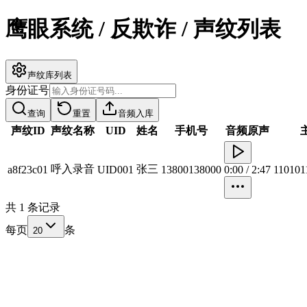
鹰眼系统 / 反欺诈 / 声纹列表
声纹库列表
身份证号
查询
重置
音频入库
声纹ID
声纹名称
UID
姓名
手机号
音频原声
呼入录音
张三
a8f23c01
UID001
13800138000
0:00
/
2:47
110101
共
1
条记录
每页
条
20